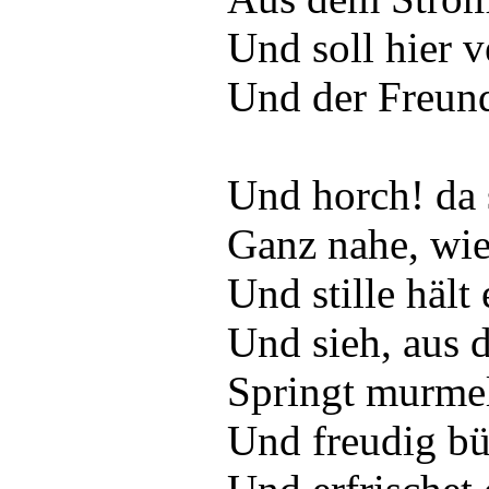
Und soll hier 
Und der Freund 
Und horch! da s
Ganz nahe, wie
Und stille hält 
Und sieh, aus 
Springt murmel
Und freudig büc