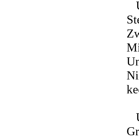
Un
St
Zw
Mi
Un
Ni
ke
Un
Gr