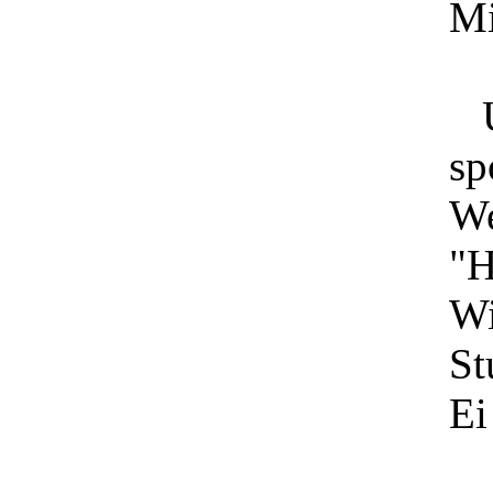
Mi
Un
sp
We
"H
Wi
St
Ei