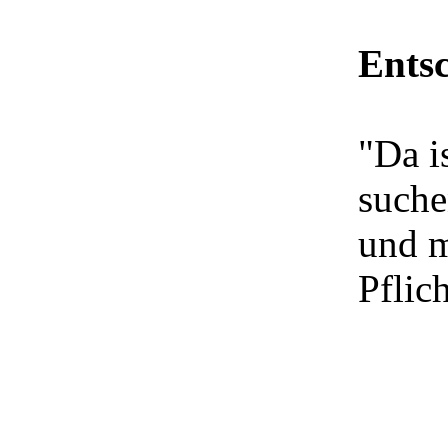
Ents
"Da i
suche
und m
Pflich