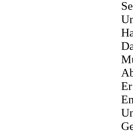
Se
Un
Ha
Da
M
Ab
Er
Em
Un
Ge