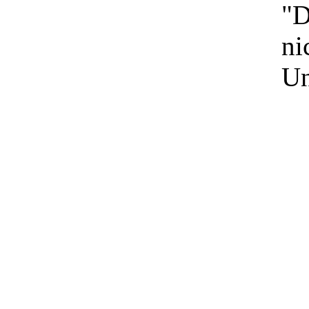
"D
ni
Un