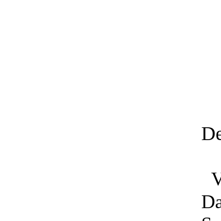
De
V
Da