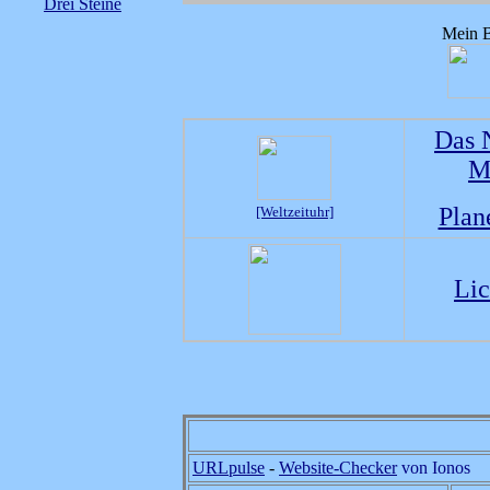
Drei Steine
Mein B
Das 
M
Plan
[Weltzeituhr]
Lic
URLpulse
-
Website-Checker
von Ionos