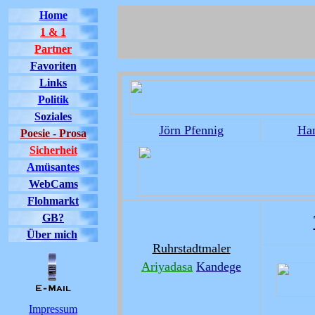
Home
1 & 1
Partner
Favoriten
Links
Politik
Soziales
Jörn Pfennig
Ha
Poesie - Prosa
Sicherheit
Amüsantes
WebCams
Flohmarkt
GB?
Über mich
Ruhrstadtmaler
Ariyadasa
Kandege
Impressum