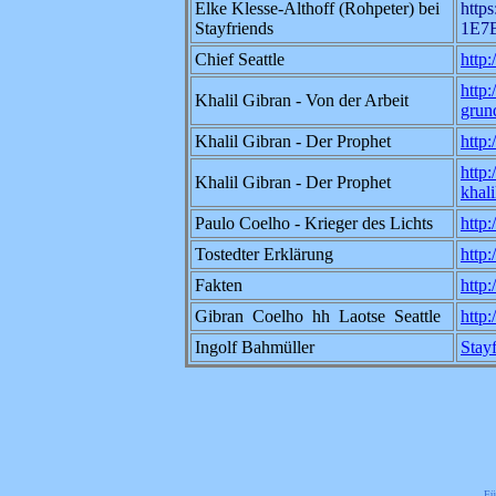
Elke Klesse-Althoff (Rohpeter) bei
http
Stayfriends
1E7
Chief Seattle
http
http
Khalil Gibran - Von der Arbeit
grun
Khalil Gibran - Der Prophet
http:
http
Khalil Gibran - Der Prophet
khal
Paulo Coelho - Krieger des Lichts
http
Tostedter Erklärung
http
Fakten
http
Gibran Coelho hh Laotse Seattle
http:
Ingolf Bahmüller
Stay
Fü